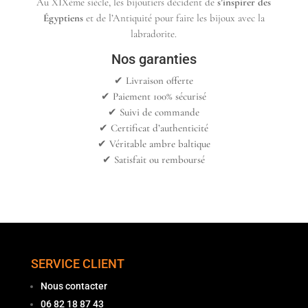
Au XIXème siècle, les bijoutiers décident de
s’inspirer des
Égyptiens
et de l’Antiquité pour faire les bijoux avec la
labradorite.
Nos garanties
✔︎ Livraison offerte
✔︎ Paiement 100% sécurisé
✔︎ Suivi de commande
✔︎ Certificat d’authenticité
✔︎ Véritable ambre baltique
✔︎ Satisfait ou remboursé
SERVICE CLIENT
Nous contacter
06 82 18 87 43