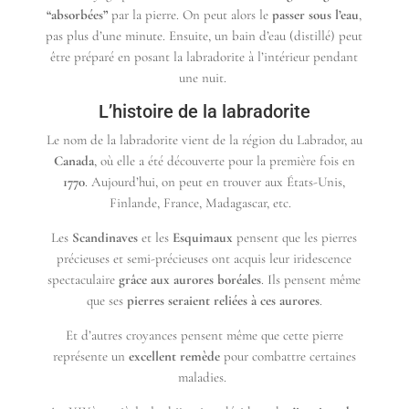
“absorbées”
par la pierre. On peut alors le
passer sous l’eau
,
pas plus d’une minute. Ensuite, un bain d’eau (distillé) peut
être préparé en posant la labradorite à l’intérieur pendant
une nuit.
L’histoire de la labradorite
Le nom de la labradorite vient de la région du Labrador, au
Canada
, où elle a été découverte pour la première fois en
1770
. Aujourd’hui, on peut en trouver aux États-Unis,
Finlande, France, Madagascar, etc.
Les
Scandinaves
et les
Esquimaux
pensent que les pierres
précieuses et semi-précieuses ont acquis leur iridescence
spectaculaire
grâce aux aurores boréales
. Ils pensent même
que ses
pierres seraient reliées à ces aurores
.
Et d’autres croyances pensent même que cette pierre
représente un
excellent remède
pour combattre certaines
maladies.