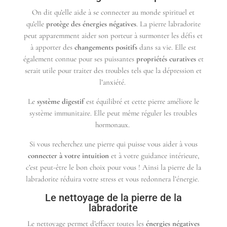
On dit qu’elle aide à se connecter au monde spirituel et
qu’elle
protège des énergies négatives
. La pierre labradorite
peut apparemment aider son porteur à surmonter les défis et
à apporter des
changements positifs
dans sa vie. Elle est
également connue pour ses puissantes
propriétés curatives
et
serait utile pour traiter des troubles tels que la dépression et
l’anxiété.
Le
système digestif
est équilibré et cette pierre améliore le
système immunitaire. Elle peut même réguler les troubles
hormonaux.
Si vous recherchez une pierre qui puisse vous aider à vous
connecter à votre intuition
et à votre guidance intérieure,
c’est peut-être le bon choix pour vous ! Ainsi la pierre de la
labradorite réduira votre stress et vous redonnera l’énergie.
Le nettoyage de la pierre de la
labradorite
Le nettoyage permet d’effacer toutes les
énergies négatives