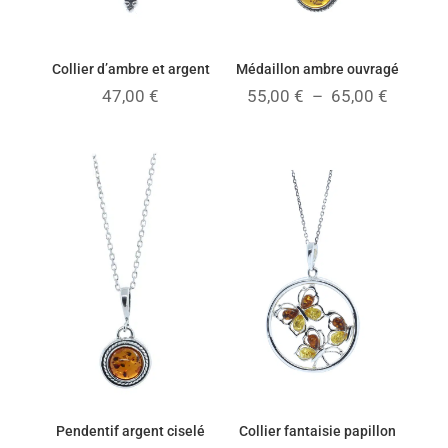
Collier d’ambre et argent
Médaillon ambre ouvragé
Plage
47,00
€
55,00
€
–
65,00
€
de
prix :
55,00 €
à
65,00 €
Pendentif argent ciselé
Collier fantaisie papillon