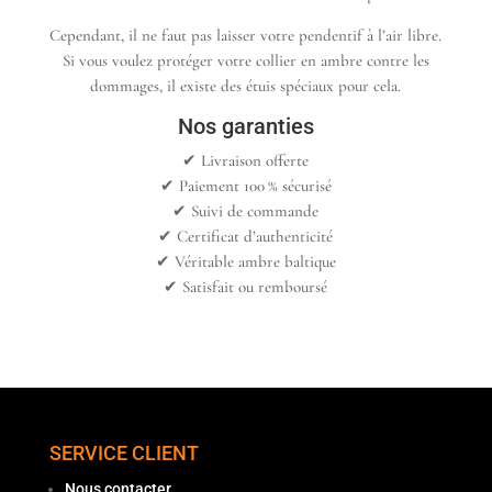
Cependant, il ne faut pas laisser votre pendentif à l’air libre.
Si vous voulez protéger votre collier en ambre contre les
dommages, il existe des étuis spéciaux pour cela.
Nos garanties
✔︎ Livraison offerte
✔︎ Paiement 100 % sécurisé
✔︎ Suivi de commande
✔︎ Certificat d’authenticité
✔︎ Véritable ambre baltique
✔︎ Satisfait ou remboursé
SERVICE CLIENT
Nous contacter