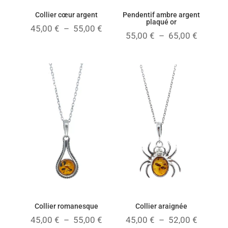
Collier cœur argent
Pendentif ambre argent
plaqué or
Plage
45,00
€
–
55,00
€
Plage
55,00
€
–
65,00
€
de
de
prix :
prix :
45,00 €
55,00 €
à
à
55,00 €
65,00 €
Collier romanesque
Collier araignée
Plage
Plage
45,00
€
–
55,00
€
45,00
€
–
52,00
€