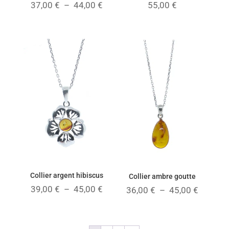
Plage
37,00
€
–
44,00
€
55,00
€
de
prix :
37,00 €
à
44,00 €
Collier argent hibiscus
Collier ambre goutte
Plage
39,00
€
–
45,00
€
Plage
36,00
€
–
45,00
€
de
de
prix :
prix :
39,00 €