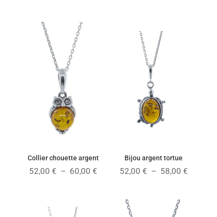
de
prix :
48,00 €
à
54,00 €
Collier chouette argent
Bijou argent tortue
Plage
Plage
52,00
€
–
60,00
€
52,00
€
–
58,00
€
de
de
prix :
prix :
52,00 €
52,00 €