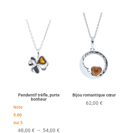
de
de
prix :
prix :
45,00 €
45,00 €
à
à
55,00 €
52,00 €
Pendentif trèfle, porte
Bijou romantique cœur
bonheur
62,00
€
Note
5.00
sur 5
Plage
48,00
€
–
54,00
€