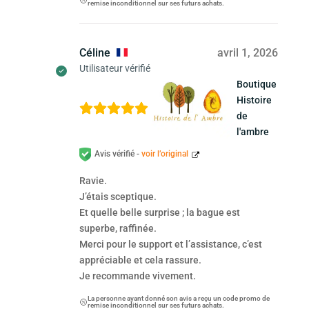
remise inconditionnel sur ses futurs achats.
Céline
avril 1, 2026
Utilisateur vérifié
Boutique
Histoire
de
l'ambre
Avis vérifié -
voir l’original
Ravie.
J’étais sceptique.
Et quelle belle surprise ; la bague est
superbe, raffinée.
Merci pour le support et l’assistance, c’est
appréciable et cela rassure.
Je recommande vivement.
La personne ayant donné son avis a reçu un code promo de
remise inconditionnel sur ses futurs achats.