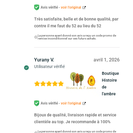
Avis vérifié -
voir l’original
Très satisfaite, belle et de bonne qualité, par
contre il me faut du 52 au lieu du 52
La personne ayant donné son avis a reçu un code promo de
remise inconditionnel sur ses futurs achats.
Yurany V.
avril 1, 2026
Utilisateur vérifié
Boutique
Histoire
de
l'ambre
Avis vérifié -
voir l’original
Bijoux de qualité, livraison rapide et service
clientèle au top. Je recommande à 100%
La personne ayant donné son avis a reçu un code promo de