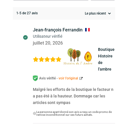
1-5 de 27 avis
Jean-françois Ferrandin
Utilisateur vérifié
juillet 20, 2026
Boutique
Histoire
de
l'ambre
Avis vérifié -
voir l’original
Malgré les efforts de la boutique le facteur n
a pas été à la hauteur. Dommage car les
articles sont sympas
La personne ayant donné son avis a reçu un code promo de
remise inconditionnel sur ses futurs achats.