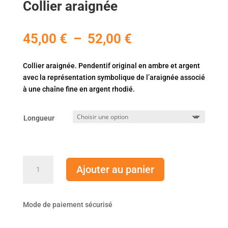
Collier araignée
Plage
45,00
€
–
52,00
€
de
prix :
Collier araignée. Pendentif original en ambre et argent
45,00 €
avec la représentation symbolique de l’araignée associé
à
à une chaîne fine en argent rhodié.
52,00 €
Longueur
quantité
Ajouter au panier
de
Collier
araignée
Mode de paiement sécurisé