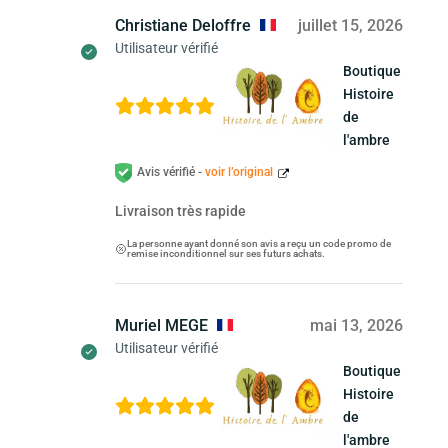
Christiane Deloffre
juillet 15, 2026
Utilisateur vérifié
Boutique
Histoire
de
l'ambre
Avis vérifié -
voir l’original
Livraison très rapide
La personne ayant donné son avis a reçu un code promo de
remise inconditionnel sur ses futurs achats.
Muriel MEGE
mai 13, 2026
Utilisateur vérifié
Boutique
Histoire
de
l'ambre