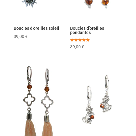
Boucles d’oreilles soleil
Boucles d’oreilles
pendantes
39,00
€
Note
39,00
€
5.00
sur 5