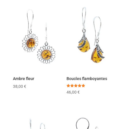
Ambre fleur
Boucles flamboyantes
38,00
€
Note
46,00
€
5.00
sur 5