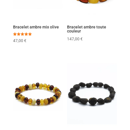
Bracelet ambre mix olive
Bracelet ambre toute
couleur
147,00
€
Note
47,00
€
5.00
sur 5