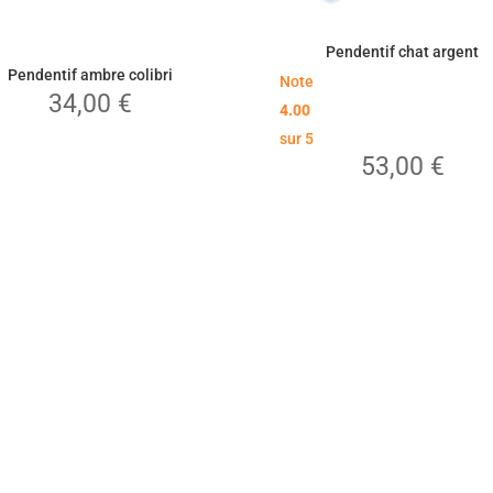
Pendentif chat argent
Pendentif ambre colibri
Note
34,00
€
4.00
sur 5
53,00
€