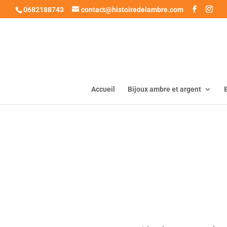
0682188743
contact@histoiredelambre.com
Accueil
Bijoux ambre et argent