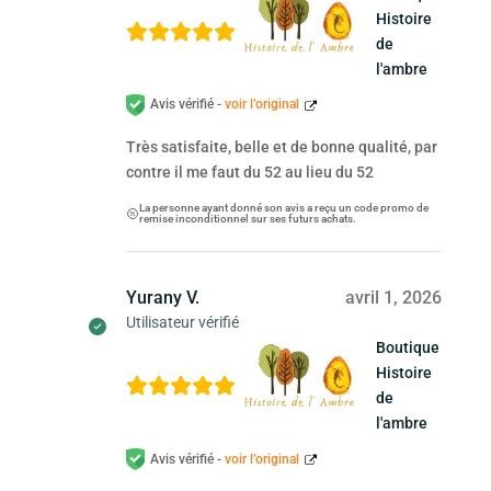
Histoire
de
l'ambre
Avis vérifié -
voir l’original
Très satisfaite, belle et de bonne qualité, par
contre il me faut du 52 au lieu du 52
La personne ayant donné son avis a reçu un code promo de
remise inconditionnel sur ses futurs achats.
Yurany V.
avril 1, 2026
Utilisateur vérifié
Boutique
Histoire
de
l'ambre
Avis vérifié -
voir l’original