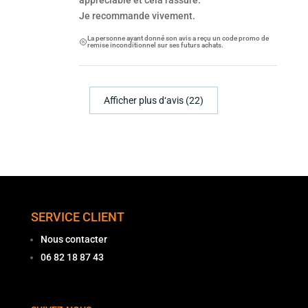
appréciable et cela rassure.
Je recommande vivement.
La personne ayant donné son avis a reçu un code promo de
remise inconditionnel sur ses futurs achats.
Afficher plus d‘avis (22)
SERVICE CLIENT
Nous contacter
06 82 18 87 43