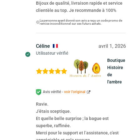
Bijoux de qualité, livraison rapide et service
clientèle au top. Je recommande à 100%
La personne ayant donné son avis a reçu un code promo de
remise inconditionnel sur ses futurs achats.
Céline
avril 1, 2026
Utilisateur vérifié
Boutique
Histoire
de
l'ambre
Avis vérifié -
voir l’original
Ravie.
J’étais sceptique.
Et quelle belle surprise ; la bague est
superbe, raffinée.
Merci pour le support et l’assistance, c’est