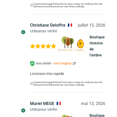
La personne ayant donné son avis a reçu un code promo de
remise inconditionnel sur ses futurs achats.
Christiane Deloffre
juillet 15, 2026
Utilisateur vérifié
Boutique
Histoire
de
l'ambre
Avis vérifié -
voir l’original
Livraison très rapide
La personne ayant donné son avis a reçu un code promo de
remise inconditionnel sur ses futurs achats.
Muriel MEGE
mai 13, 2026
Utilisateur vérifié
Boutique