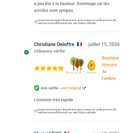
a pas été à la hauteur. Dommage car les
articles sont sympas
La personne ayant donné son avis a reçu un code promo de
remise inconditionnel sur ses futurs achats.
Christiane Deloffre
juillet 15, 2026
Utilisateur vérifié
Boutique
Histoire
de
l'ambre
Avis vérifié -
voir l’original
Livraison très rapide
La personne ayant donné son avis a reçu un code promo de
remise inconditionnel sur ses futurs achats.