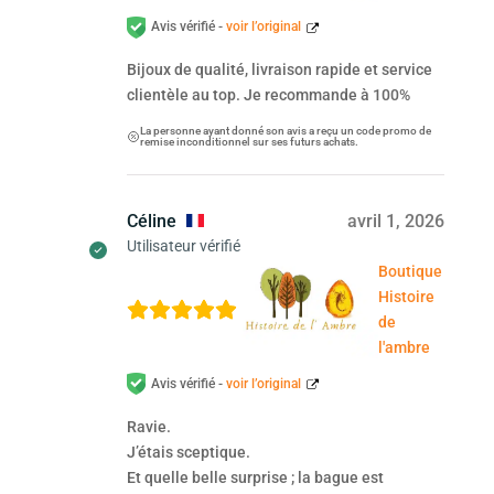
Avis vérifié -
voir l’original
Bijoux de qualité, livraison rapide et service
clientèle au top. Je recommande à 100%
La personne ayant donné son avis a reçu un code promo de
remise inconditionnel sur ses futurs achats.
Céline
avril 1, 2026
Utilisateur vérifié
Boutique
Histoire
de
l'ambre
Avis vérifié -
voir l’original
Ravie.
J’étais sceptique.
Et quelle belle surprise ; la bague est