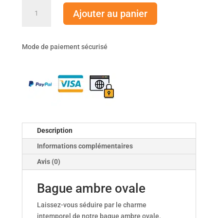
quantité
Ajouter au panier
de
Bague
ambre
Mode de paiement sécurisé
ovale
Description
Informations complémentaires
Avis (0)
Bague ambre ovale
Laissez-vous séduire par le charme
intemporel de notre bague ambre ovale.