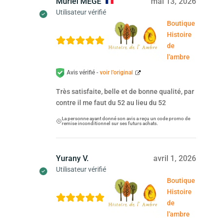
Muriel MEGE
mai 13, 2026
Utilisateur vérifié
Boutique
Histoire
de
l'ambre
Avis vérifié -
voir l’original
Très satisfaite, belle et de bonne qualité, par
contre il me faut du 52 au lieu du 52
La personne ayant donné son avis a reçu un code promo de
remise inconditionnel sur ses futurs achats.
Yurany V.
avril 1, 2026
Utilisateur vérifié
Boutique
Histoire
de
l'ambre