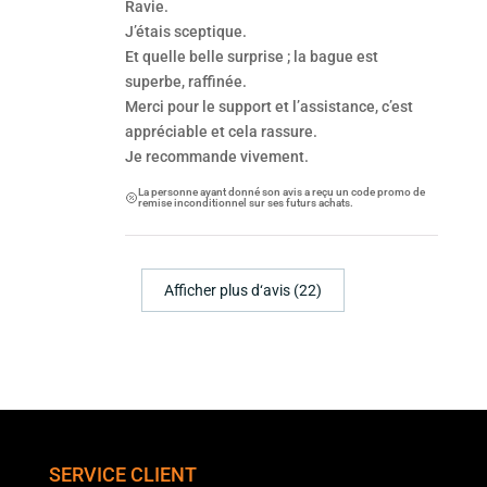
Ravie.
J’étais sceptique.
Et quelle belle surprise ; la bague est
superbe, raffinée.
Merci pour le support et l’assistance, c’est
appréciable et cela rassure.
Je recommande vivement.
La personne ayant donné son avis a reçu un code promo de
remise inconditionnel sur ses futurs achats.
Afficher plus d‘avis (22)
SERVICE CLIENT