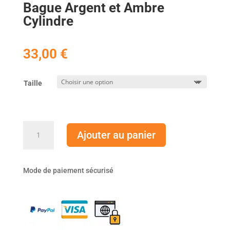
Bague Argent et Ambre
Cylindre
33,00
€
Taille
quantité
Ajouter au panier
de
Bague
Argent
Mode de paiement sécurisé
et
Ambre
Cylindre