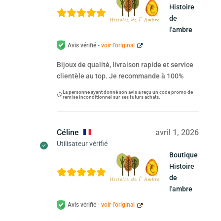
Histoire
de
l'ambre
Avis vérifié -
voir l’original
Bijoux de qualité, livraison rapide et service
clientèle au top. Je recommande à 100%
La personne ayant donné son avis a reçu un code promo de
remise inconditionnel sur ses futurs achats.
Céline
avril 1, 2026
Utilisateur vérifié
Boutique
Histoire
de
l'ambre
Avis vérifié -
voir l’original