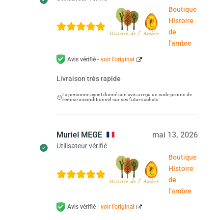
Boutique
Histoire
de
l'ambre
Avis vérifié -
voir l’original
Livraison très rapide
La personne ayant donné son avis a reçu un code promo de
remise inconditionnel sur ses futurs achats.
Muriel MEGE
mai 13, 2026
Utilisateur vérifié
Boutique
Histoire
de
l'ambre
Avis vérifié -
voir l’original