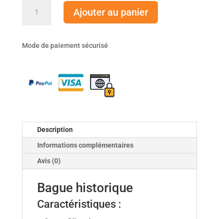
quantité
Ajouter au panier
de
Bague
historique
Mode de paiement sécurisé
Description
Informations complémentaires
Avis (0)
Bague historique
Caractéristiques :