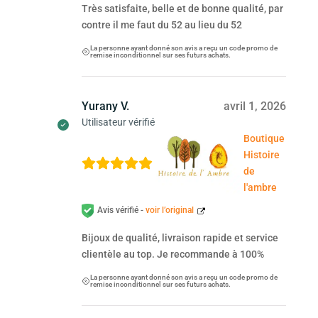
Très satisfaite, belle et de bonne qualité, par
contre il me faut du 52 au lieu du 52
La personne ayant donné son avis a reçu un code promo de
remise inconditionnel sur ses futurs achats.
Yurany V.
avril 1, 2026
Utilisateur vérifié
Boutique
Histoire
de
l'ambre
Avis vérifié -
voir l’original
Bijoux de qualité, livraison rapide et service
clientèle au top. Je recommande à 100%
La personne ayant donné son avis a reçu un code promo de
remise inconditionnel sur ses futurs achats.