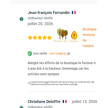
Jean-françois Ferrandin
Utilisateur vérifié
juillet 20, 2026
Boutique
Histoire
de
l'ambre
Avis vérifié -
voir l’original
Malgré les efforts de la boutique le facteur n
a pas été à la hauteur. Dommage car les
articles sont sympas
La personne ayant donné son avis a reçu un code promo de
remise inconditionnel sur ses futurs achats.
Christiane Deloffre
juillet 15, 2026
Utilisateur vérifié