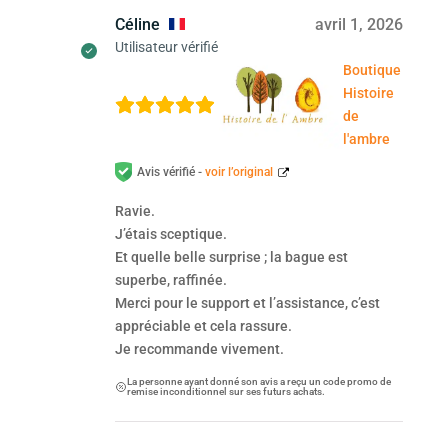
Céline
avril 1, 2026
Utilisateur vérifié
Boutique
Histoire
de
l'ambre
Avis vérifié -
voir l’original
Ravie.
J’étais sceptique.
Et quelle belle surprise ; la bague est
superbe, raffinée.
Merci pour le support et l’assistance, c’est
appréciable et cela rassure.
Je recommande vivement.
La personne ayant donné son avis a reçu un code promo de
remise inconditionnel sur ses futurs achats.