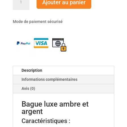
Ajouter au panier
de
Bague
luxe
Mode de paiement sécurisé
ambre
et
argent
Description
Informations complémentaires
Avis (0)
Bague luxe ambre et
argent
Caractéristiques :