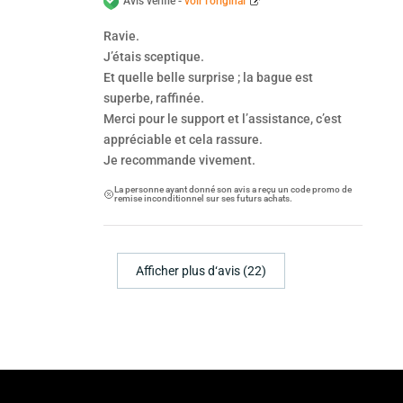
Avis vérifié -
voir l’original
Ravie.
J’étais sceptique.
Et quelle belle surprise ; la bague est
superbe, raffinée.
Merci pour le support et l’assistance, c’est
appréciable et cela rassure.
Je recommande vivement.
La personne ayant donné son avis a reçu un code promo de
remise inconditionnel sur ses futurs achats.
Afficher plus d‘avis (22)