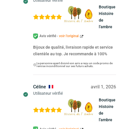
Utilisateur vérifié
Boutique
Histoire
de
l'ambre
Avis vérifié -
voir l’original
Bijoux de qualité, livraison rapide et service
clientèle au top. Je recommande à 100%
La personne ayant donné son avis a reçu un code promo de
remise inconditionnel sur ses futurs achats.
Céline
avril 1, 2026
Utilisateur vérifié
Boutique
Histoire
de
l'ambre