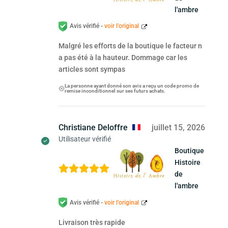
l'ambre
Avis vérifié -
voir l’original
Malgré les efforts de la boutique le facteur n
a pas été à la hauteur. Dommage car les
articles sont sympas
La personne ayant donné son avis a reçu un code promo de
remise inconditionnel sur ses futurs achats.
Christiane Deloffre
juillet 15, 2026
Utilisateur vérifié
Boutique
Histoire
de
l'ambre
Avis vérifié -
voir l’original
Livraison très rapide