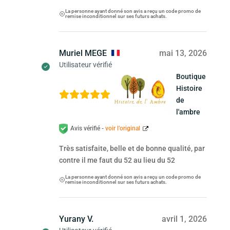
La personne ayant donné son avis a reçu un code promo de
remise inconditionnel sur ses futurs achats.
Muriel MEGE
mai 13, 2026
Utilisateur vérifié
Boutique
Histoire
de
l'ambre
Avis vérifié -
voir l’original
Très satisfaite, belle et de bonne qualité, par
contre il me faut du 52 au lieu du 52
La personne ayant donné son avis a reçu un code promo de
remise inconditionnel sur ses futurs achats.
Yurany V.
avril 1, 2026