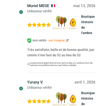
Muriel MEGE
mai 13, 2026
Utilisateur vérifié
Boutique
Histoire
de
l'ambre
Avis vérifié -
voir l’original
Très satisfaite, belle et de bonne qualité, par
contre il me faut du 52 au lieu du 52
La personne ayant donné son avis a reçu un code promo de
remise inconditionnel sur ses futurs achats.
Yurany V.
avril 1, 2026
Utilisateur vérifié
Boutique
Histoire
de