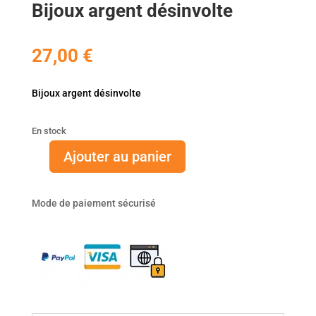
Bijoux argent désinvolte
27,00
€
Bijoux argent désinvolte
En stock
Ajouter au panier
quantité
de
Bijoux
Mode de paiement sécurisé
argent
désinvolte