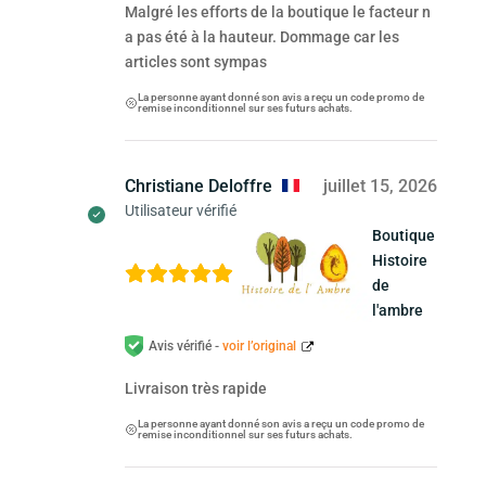
Malgré les efforts de la boutique le facteur n
a pas été à la hauteur. Dommage car les
articles sont sympas
La personne ayant donné son avis a reçu un code promo de
remise inconditionnel sur ses futurs achats.
Christiane Deloffre
juillet 15, 2026
Utilisateur vérifié
Boutique
Histoire
de
l'ambre
Avis vérifié -
voir l’original
Livraison très rapide
La personne ayant donné son avis a reçu un code promo de
remise inconditionnel sur ses futurs achats.