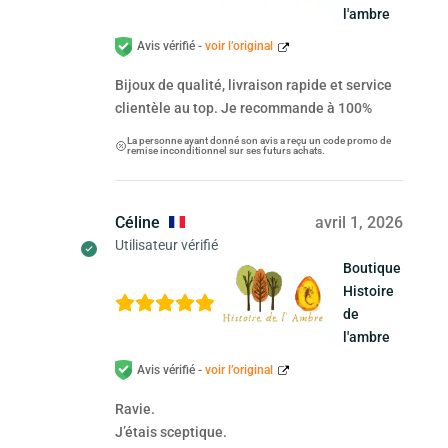
l'ambre
Avis vérifié -
voir l’original
Bijoux de qualité, livraison rapide et service
clientèle au top. Je recommande à 100%
La personne ayant donné son avis a reçu un code promo de
remise inconditionnel sur ses futurs achats.
Céline
avril 1, 2026
Utilisateur vérifié
Boutique
Histoire
de
l'ambre
Avis vérifié -
voir l’original
Ravie.
J’étais sceptique.