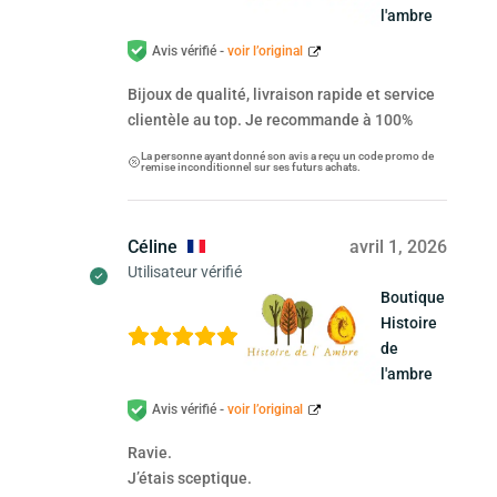
l'ambre
Avis vérifié -
voir l’original
Bijoux de qualité, livraison rapide et service
clientèle au top. Je recommande à 100%
La personne ayant donné son avis a reçu un code promo de
remise inconditionnel sur ses futurs achats.
Céline
avril 1, 2026
Utilisateur vérifié
Boutique
Histoire
de
l'ambre
Avis vérifié -
voir l’original
Ravie.
J’étais sceptique.