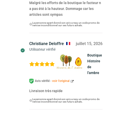
Malgré les efforts de la boutique le facteur n
a pas été à la hauteur. Dommage car les
articles sont sympas
La personne ayant donné son avis a reçu un code promo de
remise inconditionnel sur ses futurs achats.
Christiane Deloffre
juillet 15, 2026
Utilisateur vérifié
Boutique
Histoire
de
l'ambre
Avis vérifié -
voir l’original
Livraison très rapide
La personne ayant donné son avis a reçu un code promo de
remise inconditionnel sur ses futurs achats.