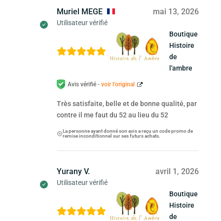
Muriel MEGE
mai 13, 2026
Utilisateur vérifié
Boutique
Histoire
de
l'ambre
Avis vérifié -
voir l’original
Très satisfaite, belle et de bonne qualité, par
contre il me faut du 52 au lieu du 52
La personne ayant donné son avis a reçu un code promo de
remise inconditionnel sur ses futurs achats.
Yurany V.
avril 1, 2026
Utilisateur vérifié
Boutique
Histoire
de