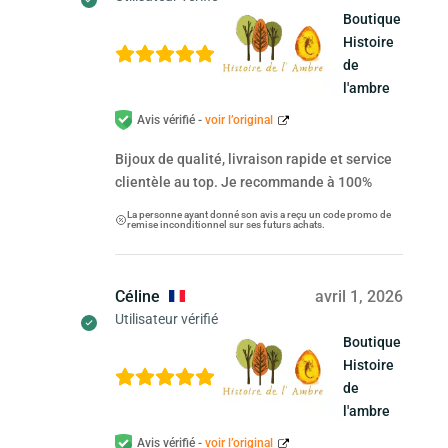
Boutique
Histoire
de
l'ambre
Avis vérifié -
voir l’original
Bijoux de qualité, livraison rapide et service
clientèle au top. Je recommande à 100%
La personne ayant donné son avis a reçu un code promo de
remise inconditionnel sur ses futurs achats.
Céline
avril 1, 2026
Utilisateur vérifié
Boutique
Histoire
de
l'ambre
Avis vérifié -
voir l’original