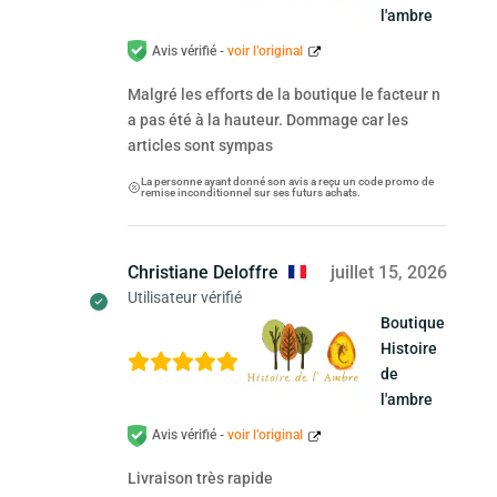
l'ambre
Avis vérifié -
voir l’original
Malgré les efforts de la boutique le facteur n
a pas été à la hauteur. Dommage car les
articles sont sympas
La personne ayant donné son avis a reçu un code promo de
remise inconditionnel sur ses futurs achats.
Christiane Deloffre
juillet 15, 2026
Utilisateur vérifié
Boutique
Histoire
de
l'ambre
Avis vérifié -
voir l’original
Livraison très rapide