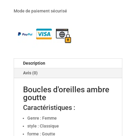
d'oreilles
Mode de paiement sécurisé
ambre
goutte
Description
Avis (0)
Boucles d'oreilles ambre
goutte
Caractéristiques :
Genre : Femme
style : Classique
forme : Goutte