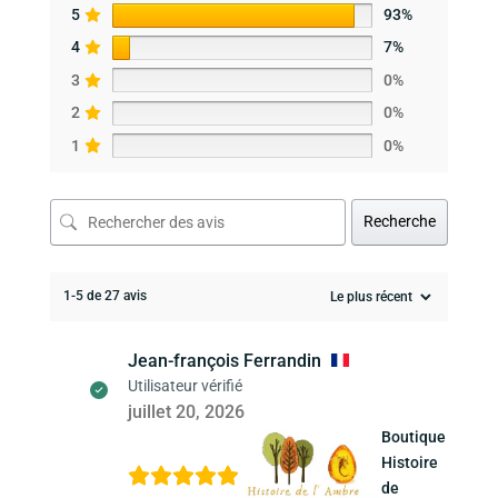
5
93%
4
7%
3
0%
2
0%
1
0%
Recherche
1-5 de 27 avis
Jean-françois Ferrandin
Utilisateur vérifié
juillet 20, 2026
Boutique
Histoire
de