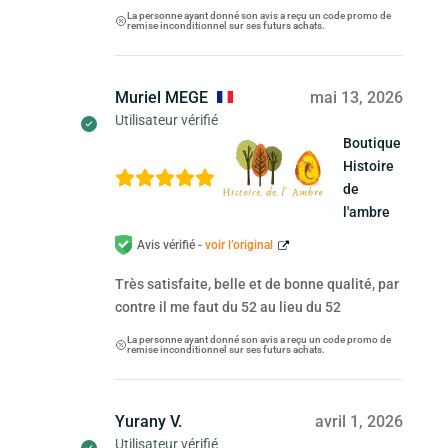
La personne ayant donné son avis a reçu un code promo de
remise inconditionnel sur ses futurs achats.
Muriel MEGE
mai 13, 2026
Utilisateur vérifié
Boutique
Histoire
de
l'ambre
Avis vérifié -
voir l’original
Très satisfaite, belle et de bonne qualité, par
contre il me faut du 52 au lieu du 52
La personne ayant donné son avis a reçu un code promo de
remise inconditionnel sur ses futurs achats.
Yurany V.
avril 1, 2026
Utilisateur vérifié