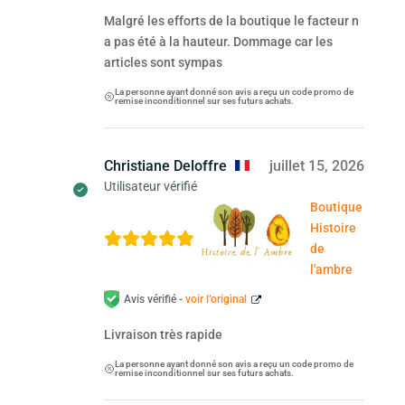
Malgré les efforts de la boutique le facteur n
a pas été à la hauteur. Dommage car les
articles sont sympas
La personne ayant donné son avis a reçu un code promo de
remise inconditionnel sur ses futurs achats.
Christiane Deloffre
juillet 15, 2026
Utilisateur vérifié
Boutique
Histoire
de
l'ambre
Avis vérifié -
voir l’original
Livraison très rapide
La personne ayant donné son avis a reçu un code promo de
remise inconditionnel sur ses futurs achats.