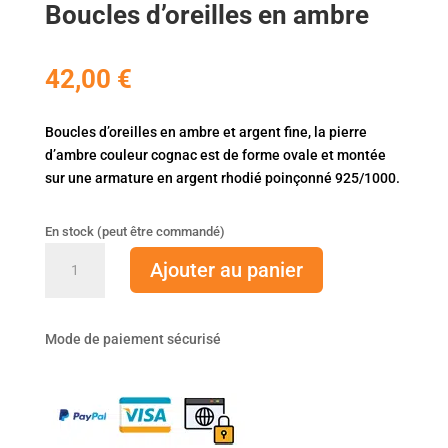
Boucles d’oreilles en ambre
42,00
€
Boucles d’oreilles en ambre et argent fine, la pierre
d’ambre couleur cognac est de forme ovale et montée
sur une armature en argent rhodié poinçonné 925/1000.
En stock (peut être commandé)
quantité
Ajouter au panier
de
Boucles
d'oreilles
Mode de paiement sécurisé
en
ambre