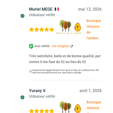
Muriel MEGE
mai 13, 2026
Utilisateur vérifié
Boutique
Histoire
de
l'ambre
Avis vérifié -
voir l’original
Très satisfaite, belle et de bonne qualité, par
contre il me faut du 52 au lieu du 52
La personne ayant donné son avis a reçu un code promo de
remise inconditionnel sur ses futurs achats.
Yurany V.
avril 1, 2026
Utilisateur vérifié
Boutique
Histoire