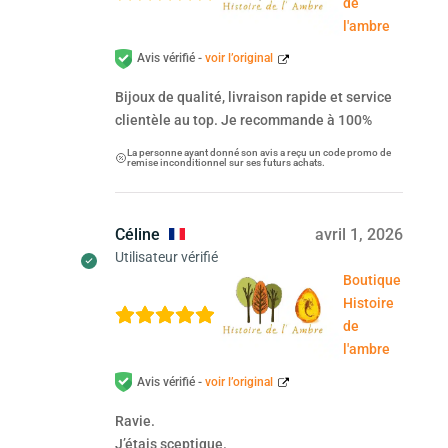
de
l'ambre
Avis vérifié -
voir l’original
Bijoux de qualité, livraison rapide et service
clientèle au top. Je recommande à 100%
La personne ayant donné son avis a reçu un code promo de
remise inconditionnel sur ses futurs achats.
Céline
avril 1, 2026
Utilisateur vérifié
Boutique
Histoire
de
l'ambre
Avis vérifié -
voir l’original
Ravie.
J’étais sceptique.