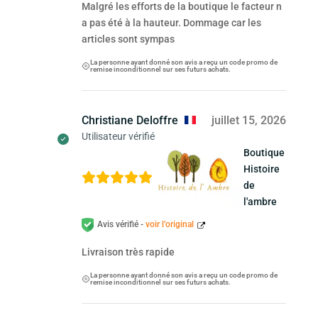
Malgré les efforts de la boutique le facteur n
a pas été à la hauteur. Dommage car les
articles sont sympas
La personne ayant donné son avis a reçu un code promo de
remise inconditionnel sur ses futurs achats.
Christiane Deloffre
juillet 15, 2026
Utilisateur vérifié
Boutique
Histoire
de
l'ambre
Avis vérifié -
voir l’original
Livraison très rapide
La personne ayant donné son avis a reçu un code promo de
remise inconditionnel sur ses futurs achats.