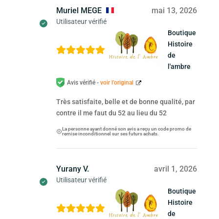
Muriel MEGE
mai 13, 2026
Utilisateur vérifié
Boutique
Histoire
de
l'ambre
Avis vérifié -
voir l’original
Très satisfaite, belle et de bonne qualité, par
contre il me faut du 52 au lieu du 52
La personne ayant donné son avis a reçu un code promo de
remise inconditionnel sur ses futurs achats.
Yurany V.
avril 1, 2026
Utilisateur vérifié
Boutique
Histoire
de