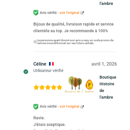
l'ambre
Avis vérifié -
voir l’original
Bijoux de qualité, livraison rapide et service
clientèle au top. Je recommande à 100%
La personne ayant donné son avis a reçu un code promo de
remise inconditionnel sur ses futurs achats.
Céline
avril 1, 2026
Utilisateur vérifié
Boutique
Histoire
de
l'ambre
Avis vérifié -
voir l’original
Ravie.
J’étais sceptique.