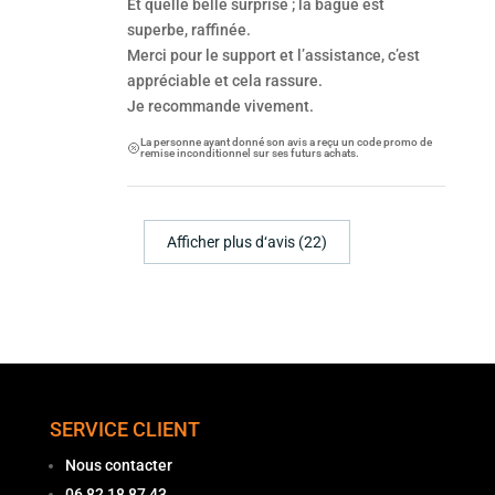
Et quelle belle surprise ; la bague est
superbe, raffinée.
Merci pour le support et l’assistance, c’est
appréciable et cela rassure.
Je recommande vivement.
La personne ayant donné son avis a reçu un code promo de
remise inconditionnel sur ses futurs achats.
Afficher plus d‘avis (22)
SERVICE CLIENT
Nous contacter
06 82 18 87 43