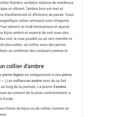
 collier d'ambre verdâtre séduira de nombreux
que et vibrant, l'ambre brut est mat et
e d'authenticité et d'histoire du passé. Vous
magnifique collier artisanal avec n'importe
Pour obtenir un look harmonieux et apaisé
ce bijou ambré et nuancé de vert avec des
bleu ciel, le rose poudré ou un vert menthe et
yle plus sobre, un collier avec des perles
s bien ce combiner des couleurs comme le
un collier d'ambre
ne
pierre légère
en comparaison à une
pierre
5 ~ ) Les
colliers en ambre
sont de ce fait
 au long de la journée. La pierre d'
ambre
uce au contact de la peau contrairement a
t froide.
ous forme de bijou ou de collier comme un
heur.