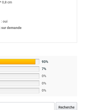
 * 0,8 cm
 : oui
t sur demande
93%
7%
0%
0%
0%
Recherche