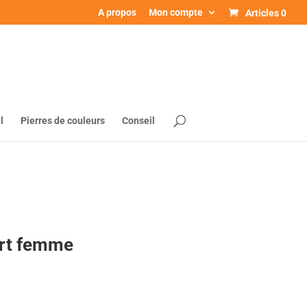
A propos
Mon compte
Articles 0
l
Pierres de couleurs
Conseil
ert femme