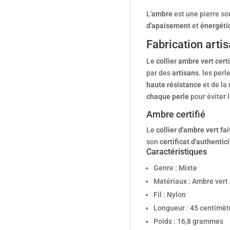
L'
ambre
est une pierre so
d'apaisement
et
énergéti
Fabrication arti
Le
collier ambre vert certi
par des
artisans
. les per
haute résistance
et de la 
chaque perle
pour éviter l
Ambre certifié
Le
collier d'ambre vert fa
son
certificat d'authentici
Caractéristiques
Genre : Mixte
Matériaux : Ambre vert 
Fil : Nylon
Longueur : 45 centimèt
Poids : 16,8 grammes