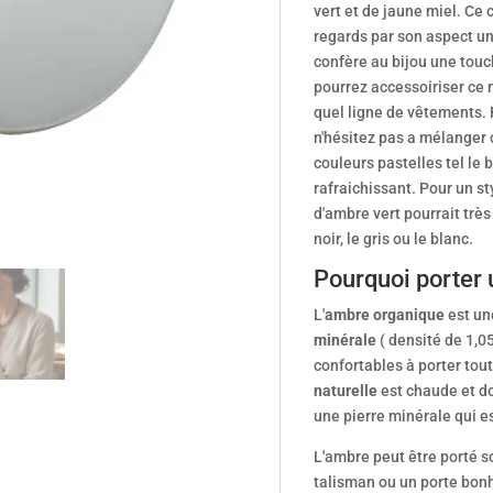
vert et de jaune miel. Ce
regards par son aspect uni
confère au bijou une touch
pourrez accessoiriser ce 
quel ligne de vêtements. 
n'hésitez pas a mélanger 
couleurs pastelles tel le 
rafraichissant. Pour un st
d'ambre vert pourrait trè
noir, le gris ou le blanc.
Pourquoi porter 
L'
ambre organique
est u
minérale
( densité de 1,0
confortables à porter tout
naturelle
est chaude et do
une pierre minérale qui es
L'ambre peut être porté s
talisman ou un porte bon