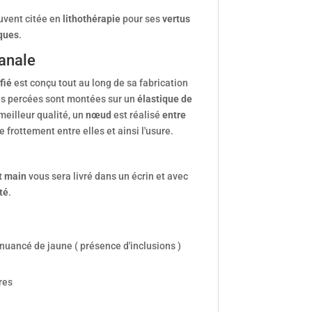
uvent citée en
lithothérapie
pour ses
vertus
ques
.
sanale
fié
est conçu tout au long de sa fabrication
les percées sont montées sur un
élastique de
meilleur qualité, un
nœud
est réalisé
entre
e frottement entre elles et ainsi l'usure.
it main
vous sera livré dans un écrin et avec
té
.
nuancé de jaune ( présence d'inclusions )
res