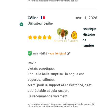
remise inconditionnel sur ses futurs achats.
Céline
avril 1, 2026
Utilisateur vérifié
Boutique
Histoire
de
l'ambre
Avis vérifié -
voir l’original
Ravie.
J’étais sceptique.
Et quelle belle surprise ; la bague est
superbe, raffinée.
Merci pour le support et l’assistance, c’est
appréciable et cela rassure.
Je recommande vivement.
La personne ayant donné son avis a reçu un code promo de
remise inconditionnel sur ses futurs achats.