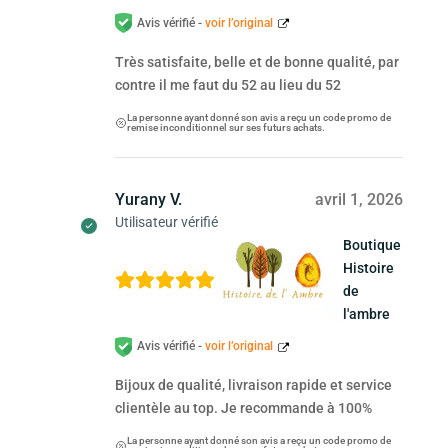
Avis vérifié -
voir l’original
Très satisfaite, belle et de bonne qualité, par
contre il me faut du 52 au lieu du 52
La personne ayant donné son avis a reçu un code promo de
remise inconditionnel sur ses futurs achats.
Yurany V.
avril 1, 2026
Utilisateur vérifié
Boutique
Histoire
de
l'ambre
Avis vérifié -
voir l’original
Bijoux de qualité, livraison rapide et service
clientèle au top. Je recommande à 100%
La personne ayant donné son avis a reçu un code promo de