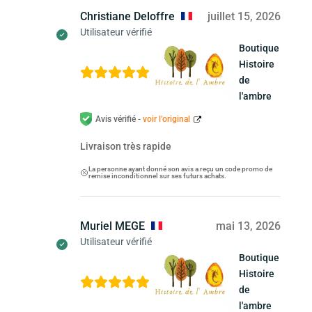
Christiane Deloffre
juillet 15, 2026
Utilisateur vérifié
Boutique
Histoire
de
l'ambre
Avis vérifié -
voir l’original
Livraison très rapide
La personne ayant donné son avis a reçu un code promo de
remise inconditionnel sur ses futurs achats.
Muriel MEGE
mai 13, 2026
Utilisateur vérifié
Boutique
Histoire
de
l'ambre