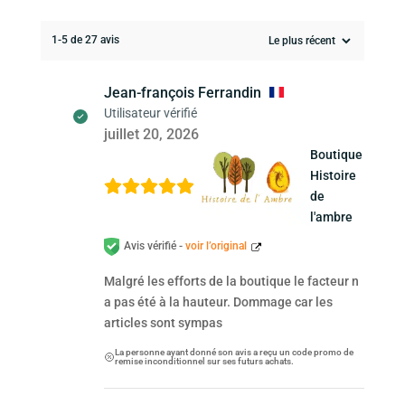
1-5 de 27 avis
Jean-françois Ferrandin
Utilisateur vérifié
juillet 20, 2026
Boutique
Histoire
de
l'ambre
Avis vérifié -
voir l’original
Malgré les efforts de la boutique le facteur n
a pas été à la hauteur. Dommage car les
articles sont sympas
La personne ayant donné son avis a reçu un code promo de
remise inconditionnel sur ses futurs achats.