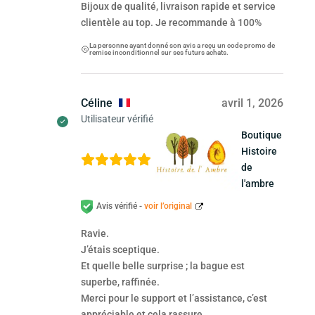
Bijoux de qualité, livraison rapide et service
clientèle au top. Je recommande à 100%
La personne ayant donné son avis a reçu un code promo de
remise inconditionnel sur ses futurs achats.
Céline
avril 1, 2026
Utilisateur vérifié
Boutique
Histoire
de
l'ambre
Avis vérifié -
voir l’original
Ravie.
J’étais sceptique.
Et quelle belle surprise ; la bague est
superbe, raffinée.
Merci pour le support et l’assistance, c’est
appréciable et cela rassure.