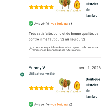
Histoire
de
l'ambre
Avis vérifié -
voir l’original
Très satisfaite, belle et de bonne qualité, par
contre il me faut du 52 au lieu du 52
La personne ayant donné son avis a reçu un code promo de
remise inconditionnel sur ses futurs achats.
Yurany V.
avril 1, 2026
Utilisateur vérifié
Boutique
Histoire
de
l'ambre
Avis vérifié -
voir l’original