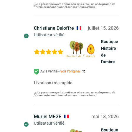
La personne ayant donné son avis a reçu un code promo de
remise inconditionnel sur ses futurs achats.
Christiane Deloffre
juillet 15, 2026
Utilisateur vérifié
Boutique
Histoire
de
l'ambre
Avis vérifié -
voir l’original
Livraison très rapide
La personne ayant donné son avis a reçu un code promo de
remise inconditionnel sur ses futurs achats.
Muriel MEGE
mai 13, 2026
Utilisateur vérifié
Boutique