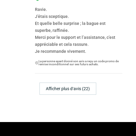
Ravie.
J’étais sceptique.
Et quelle belle surprise ; la bague est
superbe, raffinée.
Merci pour le support et l’assistance, c’est
appréciable et cela rassure.
Je recommande vivement.
La personne ayant donné son avis a reçu un code promo de
remise inconditionnel sur ses futurs achats.
Afficher plus d‘avis (22)