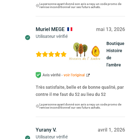
La personne ayant donné son avis a reçu un code promo de
remise inconditionnel sur ses futurs achats.
Muriel MEGE
mai 13, 2026
Utilisateur vérifié
Boutique
Histoire
de
l'ambre
Avis vérifié -
voir l’original
Très satisfaite, belle et de bonne qualité, par
contre il me faut du 52 au lieu du 52
La personne ayant donné son avis a reçu un code promo de
remise inconditionnel sur ses futurs achats.
Yurany V.
avril 1, 2026
Utilisateur vérifié