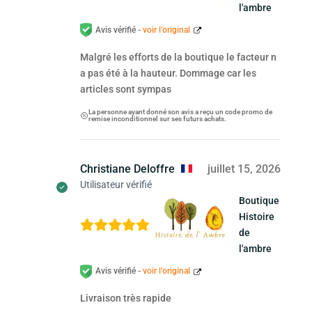
l'ambre
Avis vérifié -
voir l’original
Malgré les efforts de la boutique le facteur n
a pas été à la hauteur. Dommage car les
articles sont sympas
La personne ayant donné son avis a reçu un code promo de
remise inconditionnel sur ses futurs achats.
Christiane Deloffre
juillet 15, 2026
Utilisateur vérifié
Boutique
Histoire
de
l'ambre
Avis vérifié -
voir l’original
Livraison très rapide