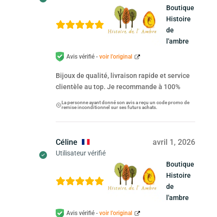
Boutique
Histoire
de
l'ambre
Avis vérifié -
voir l’original
Bijoux de qualité, livraison rapide et service
clientèle au top. Je recommande à 100%
La personne ayant donné son avis a reçu un code promo de
remise inconditionnel sur ses futurs achats.
Céline
avril 1, 2026
Utilisateur vérifié
Boutique
Histoire
de
l'ambre
Avis vérifié -
voir l’original