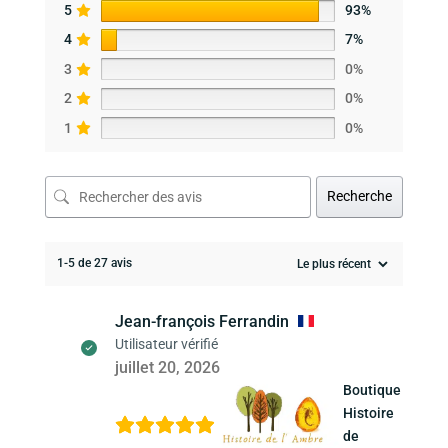
5
93%
4
7%
3
0%
2
0%
1
0%
Recherche
1-5 de 27 avis
Jean-françois Ferrandin
Utilisateur vérifié
juillet 20, 2026
Boutique
Histoire
de