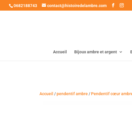
0682188743
contact@histoiredelambre.com
Accueil
Bijoux ambre et argent
Accueil
/
pendentif ambre
/
Pendentif cœur ambr