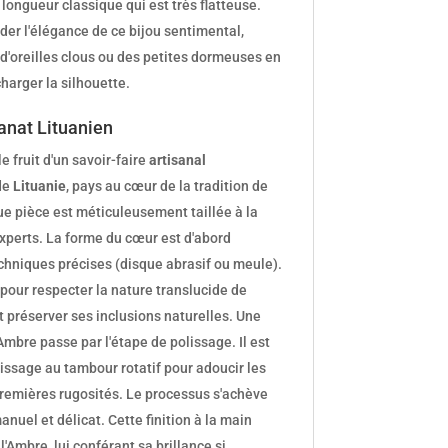
ongueur classique qui est très flatteuse.
rder l'élégance de ce bijou sentimental,
 d'oreilles clous ou des petites dormeuses en
harger la silhouette.
sanat Lituanien
 fruit d'un savoir-faire
artisanal
 de
Lituanie
, pays au cœur de la tradition de
ue pièce est méticuleusement taillée à la
xperts. La forme du cœur est d'abord
echniques précises (disque abrasif ou meule).
 pour respecter la nature translucide de
 préserver ses inclusions naturelles. Une
'Ambre passe par l'étape de polissage. Il est
issage au tambour rotatif pour adoucir les
premières rugosités. Le processus s'achève
anuel et délicat. Cette finition à la main
l'Ambre, lui conférant sa brillance si