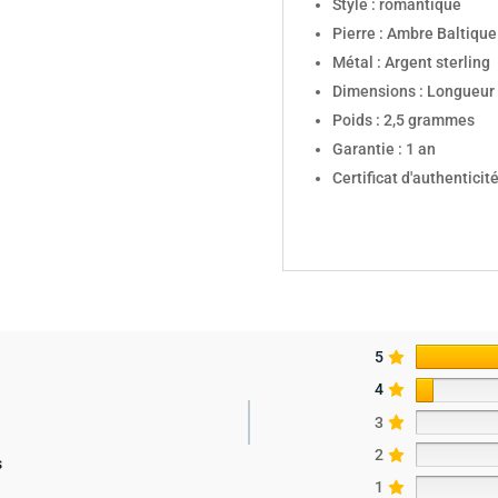
Style : romantique
Pierre : Ambre Baltique
Métal : Argent sterling
Dimensions : Longueur 
Poids : 2,5 grammes
Garantie : 1 an
Certificat d'authenticité
5
4
3
2
s
1