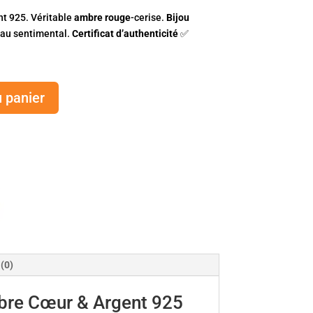
t 925. Véritable
ambre rouge
-cerise.
Bijou
eau sentimental.
Certificat d’authenticité
✅
u panier
 (0)
bre Cœur & Argent 925