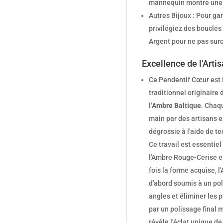
mannequin montre une l
Autres Bijoux : Pour ga
privilégiez des boucles
Argent pour ne pas surc
Excellence de l'Arti
Ce Pendentif Cœur est le
traditionnel originaire
l'
Ambre Baltique
. Chaq
main par des artisans e
dégrossie à l'aide de t
Ce travail est essentiel
l'Ambre Rouge-Cerise et
fois la forme acquise, l
d'abord soumis à un pol
angles et éliminer les 
par un polissage final m
révèle l'éclat unique de 