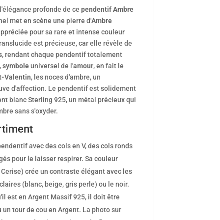
 l'élégance profonde de ce
pendentif Ambre
nel met en scène une pierre d'
Ambre
appréciée pour sa rare et intense couleur
translucide est précieuse, car elle révèle de
s
, rendant chaque pendentif totalement
,
symbole
universel de l'
amour
, en fait le
t-Valentin
, les noces d'ambre, un
uve d'affection. Le pendentif est solidement
ent blanc Sterling 925, un métal précieux qui
mbre sans s'oxyder.
rtiment
endentif avec des cols en V, des cols ronds
és pour le laisser respirer. Sa couleur
Cerise) crée un contraste élégant avec les
aires (blanc, beige, gris perle) ou le noir.
il est en Argent Massif 925, il doit être
 un tour de cou en Argent. La photo sur