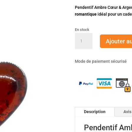
Pendentif Ambre Cœur & Argen
romantique
idéal pour un cad
En stock
quantité
Ajouter a
de
Pendentif
Ambre
Mode de paiement sécurisé
Cœur
&
Argent
925
Description
Avis
Pendentif Am