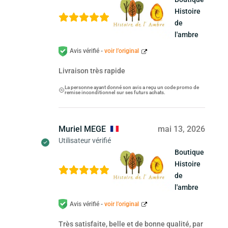
Histoire
de
l'ambre
Avis vérifié -
voir l’original
Livraison très rapide
La personne ayant donné son avis a reçu un code promo de
remise inconditionnel sur ses futurs achats.
Muriel MEGE
mai 13, 2026
Utilisateur vérifié
Boutique
Histoire
de
l'ambre
Avis vérifié -
voir l’original
Très satisfaite, belle et de bonne qualité, par