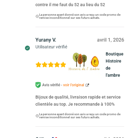
contre il me faut du 52 au lieu du 52
La personne ayant donné son avis a reçu un code promo de
remise inconditionnel sur ses futurs achats.
Yurany V.
avril 1, 2026
Utilisateur vérifié
Boutique
Histoire
de
l'ambre
Avis vérifié -
voir l’original
Bijoux de qualité, livraison rapide et service
clientèle au top. Je recommande à 100%
La personne ayant donné son avis a reçu un code promo de
remise inconditionnel sur ses futurs achats.