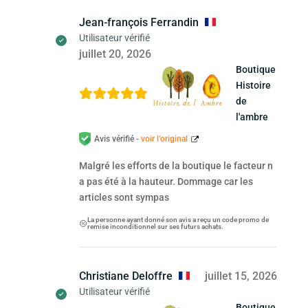
Jean-françois Ferrandin
Utilisateur vérifié
juillet 20, 2026
Boutique
Histoire
de
l'ambre
Avis vérifié -
voir l’original
Malgré les efforts de la boutique le facteur n
a pas été à la hauteur. Dommage car les
articles sont sympas
La personne ayant donné son avis a reçu un code promo de
remise inconditionnel sur ses futurs achats.
Christiane Deloffre
juillet 15, 2026
Utilisateur vérifié
Boutique