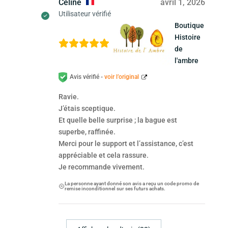
Céline
avril 1, 2026
Utilisateur vérifié
Boutique
Histoire
de
l'ambre
Avis vérifié -
voir l’original
Ravie.
J’étais sceptique.
Et quelle belle surprise ; la bague est
superbe, raffinée.
Merci pour le support et l’assistance, c’est
appréciable et cela rassure.
Je recommande vivement.
La personne ayant donné son avis a reçu un code promo de
remise inconditionnel sur ses futurs achats.