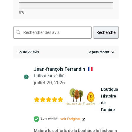
0%
Recherche
1-5 de 27 avis
Jean-françois Ferrandin
Utilisateur vérifié
juillet 20, 2026
Boutique
Histoire
de
l'ambre
Avis vérifié -
voir l’original
Malgré les efforts de la boutique le facteur n