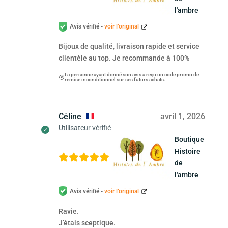
l'ambre
Avis vérifié -
voir l’original
Bijoux de qualité, livraison rapide et service
clientèle au top. Je recommande à 100%
La personne ayant donné son avis a reçu un code promo de
remise inconditionnel sur ses futurs achats.
Céline
avril 1, 2026
Utilisateur vérifié
Boutique
Histoire
de
l'ambre
Avis vérifié -
voir l’original
Ravie.
J’étais sceptique.