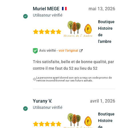
Muriel MEGE
mai 13, 2026
Utilisateur vérifié
Boutique
Histoire
de
l'ambre
Avis vérifié -
voir l’original
Très satisfaite, belle et de bonne qualité, par
contre il me faut du 52 au lieu du 52
La personne ayant donné son avis a reçu un code promo de
remise inconditionnel sur ses futurs achats.
Yurany V.
avril 1, 2026
Utilisateur vérifié
Boutique
Histoire
de