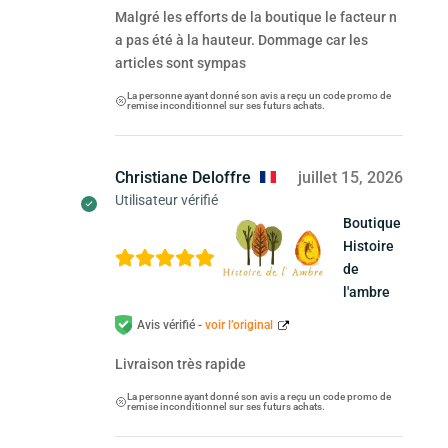
Malgré les efforts de la boutique le facteur n
a pas été à la hauteur. Dommage car les
articles sont sympas
La personne ayant donné son avis a reçu un code promo de
remise inconditionnel sur ses futurs achats.
Christiane Deloffre
juillet 15, 2026
Utilisateur vérifié
Boutique
Histoire
de
l'ambre
Avis vérifié -
voir l’original
Livraison très rapide
La personne ayant donné son avis a reçu un code promo de
remise inconditionnel sur ses futurs achats.