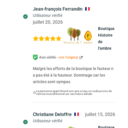
Jean-françois Ferrandin
Utilisateur vérifié
juillet 20, 2026
Boutique
Histoire
de
l'ambre
Avis vérifié -
voir l’original
Malgré les efforts de la boutique le facteur n
a pas été à la hauteur. Dommage car les
articles sont sympas
La personne ayant donné son avis a reçu un code promo de
remise inconditionnel sur ses futurs achats.
Christiane Deloffre
juillet 15, 2026
Utilisateur vérifié
Boutique