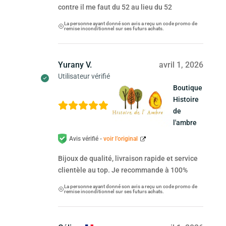
contre il me faut du 52 au lieu du 52
La personne ayant donné son avis a reçu un code promo de
remise inconditionnel sur ses futurs achats.
Yurany V.
avril 1, 2026
Utilisateur vérifié
Boutique
Histoire
de
l'ambre
Avis vérifié -
voir l’original
Bijoux de qualité, livraison rapide et service
clientèle au top. Je recommande à 100%
La personne ayant donné son avis a reçu un code promo de
remise inconditionnel sur ses futurs achats.