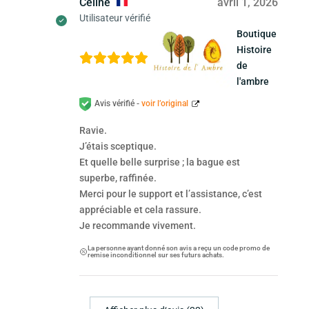
Céline
avril 1, 2026
Utilisateur vérifié
Boutique
Histoire
de
l'ambre
Avis vérifié -
voir l’original
Ravie.
J’étais sceptique.
Et quelle belle surprise ; la bague est
superbe, raffinée.
Merci pour le support et l’assistance, c’est
appréciable et cela rassure.
Je recommande vivement.
La personne ayant donné son avis a reçu un code promo de
remise inconditionnel sur ses futurs achats.