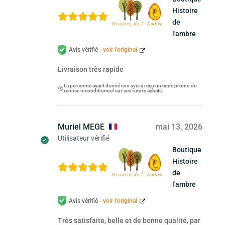
Histoire
de
l'ambre
Avis vérifié -
voir l’original
Livraison très rapide
La personne ayant donné son avis a reçu un code promo de
remise inconditionnel sur ses futurs achats.
Muriel MEGE
mai 13, 2026
Utilisateur vérifié
Boutique
Histoire
de
l'ambre
Avis vérifié -
voir l’original
Très satisfaite, belle et de bonne qualité, par