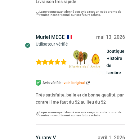
Livraison très rapide
La personne ayant donné son avis a reçu un code promo de
remise inconditionnel sur ses futurs achats.
Muriel MEGE
mai 13, 2026
Utilisateur vérifié
Boutique
Histoire
de
l'ambre
Avis vérifié -
voir l’original
Très satisfaite, belle et de bonne qualité, par
contre il me faut du 52 au lieu du 52
La personne ayant donné son avis a reçu un code promo de
remise inconditionnel sur ses futurs achats.
Yurany V.
avril 1, 2026