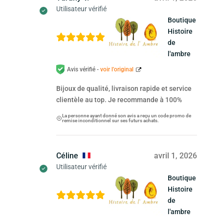
Utilisateur vérifié
Boutique
Histoire
de
l'ambre
Avis vérifié -
voir l’original
Bijoux de qualité, livraison rapide et service
clientèle au top. Je recommande à 100%
La personne ayant donné son avis a reçu un code promo de
remise inconditionnel sur ses futurs achats.
Céline
avril 1, 2026
Utilisateur vérifié
Boutique
Histoire
de
l'ambre