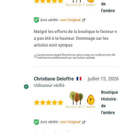
de
l'ambre
Avis vérifié -
voir l’original
Malgré les efforts de la boutique le facteur n
a pas été à la hauteur. Dommage car les
articles sont sympas
La personne ayant donné son avis a reçu un code promo de
remise inconditionnel sur ses futurs achats.
Christiane Deloffre
juillet 15, 2026
Utilisateur vérifié
Boutique
Histoire
de
l'ambre
Avis vérifié -
voir l’original