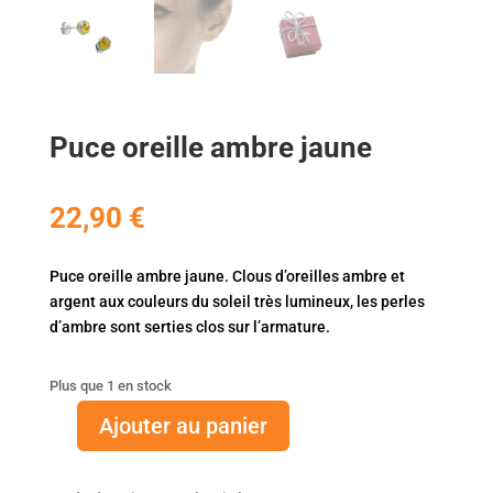
Puce oreille ambre jaune
22,90
€
Puce oreille ambre jaune. Clous d’oreilles ambre et
argent aux couleurs du soleil très lumineux, les perles
d’ambre sont serties clos sur l’armature.
Plus que 1 en stock
Ajouter au panier
quantité
de
Puce