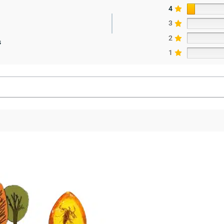
4
3
2
s
1