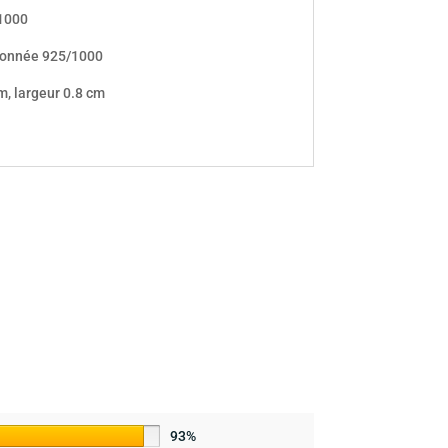
/1000
nçonnée 925/1000
, largeur 0.8 cm
93%