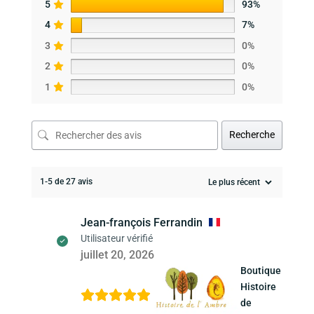
5
93%
4
7%
3
0%
2
0%
1
0%
Recherche
1-5 de 27 avis
Jean-françois Ferrandin
Utilisateur vérifié
juillet 20, 2026
Boutique
Histoire
de