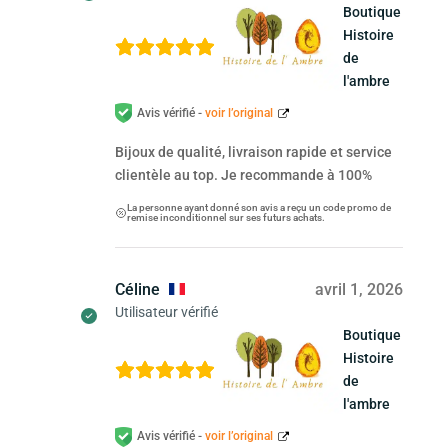
Boutique
Histoire
de
l'ambre
Avis vérifié -
voir l’original
Bijoux de qualité, livraison rapide et service
clientèle au top. Je recommande à 100%
La personne ayant donné son avis a reçu un code promo de
remise inconditionnel sur ses futurs achats.
Céline
avril 1, 2026
Utilisateur vérifié
Boutique
Histoire
de
l'ambre
Avis vérifié -
voir l’original