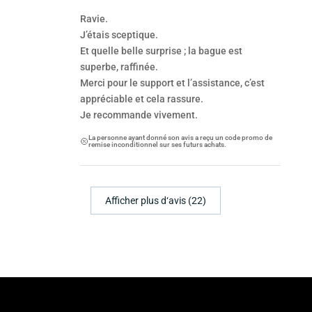
Ravie.
J’étais sceptique.
Et quelle belle surprise ; la bague est
superbe, raffinée.
Merci pour le support et l’assistance, c’est
appréciable et cela rassure.
Je recommande vivement.
La personne ayant donné son avis a reçu un code promo de
remise inconditionnel sur ses futurs achats.
Afficher plus d‘avis (22)