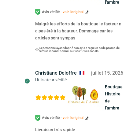
l'ambre
Avis vérifié -
voir l’original
Malgré les efforts de la boutique le facteur n
a pas été à la hauteur. Dommage car les
articles sont sympas
La personne ayant donné son avis a reçu un code promo de
remise inconditionnel sur ses futurs achats.
Christiane Deloffre
juillet 15, 2026
Utilisateur vérifié
Boutique
Histoire
de
l'ambre
Avis vérifié -
voir l’original
Livraison très rapide