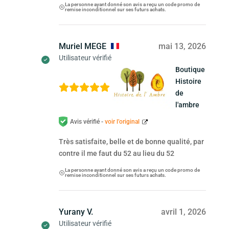
La personne ayant donné son avis a reçu un code promo de
remise inconditionnel sur ses futurs achats.
Muriel MEGE
mai 13, 2026
Utilisateur vérifié
Boutique
Histoire
de
l'ambre
Avis vérifié -
voir l’original
Très satisfaite, belle et de bonne qualité, par
contre il me faut du 52 au lieu du 52
La personne ayant donné son avis a reçu un code promo de
remise inconditionnel sur ses futurs achats.
Yurany V.
avril 1, 2026
Utilisateur vérifié