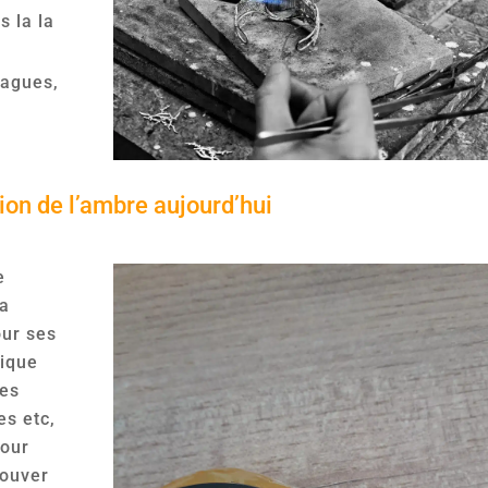
s la la
bagues,
tion de l’ambre aujourd’hui
e
va
our ses
tique
les
es etc,
pour
rouver