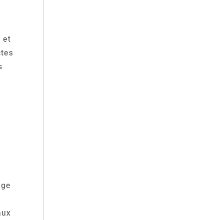
é
 et
ctes
s
âge
aux