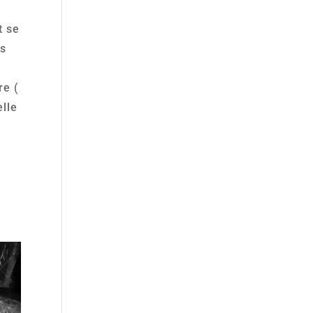
t se
es
re (
elle