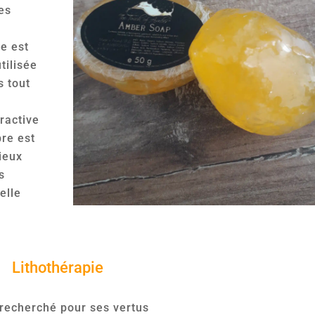
es
re est
tilisée
s tout
tractive
bre est
ieux
s
elle
Lithothérapie
 recherché pour ses vertus