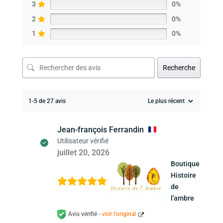
3
0%
2
0%
1
0%
Recherche
1-5 de 27 avis
Jean-françois Ferrandin
Utilisateur vérifié
juillet 20, 2026
Boutique
Histoire
de
l'ambre
Avis vérifié -
voir l’original