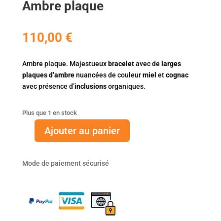
Ambre plaque
110,00
€
Ambre plaque. Majestueux
bracelet
avec de
larges
plaques d’ambre
nuancées de couleur
miel
et
cognac
avec présence d’
inclusions
organiques.
Plus que 1 en stock
Ajouter au panier
quantité
de
Ambre
Mode de paiement sécurisé
plaque