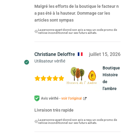
Malgré les efforts de la boutique le facteur n
a pas été à la hauteur. Dommage car les
articles sont sympas
La personne ayant donné son avis a reçu un code promo de
remise inconditionnel sur ses futurs achats.
Christiane Deloffre
juillet 15, 2026
Utilisateur vérifié
Boutique
Histoire
de
l'ambre
Avis vérifié -
voir l’original
Livraison très rapide
La personne ayant donné son avis a reçu un code promo de
remise inconditionnel sur ses futurs achats.