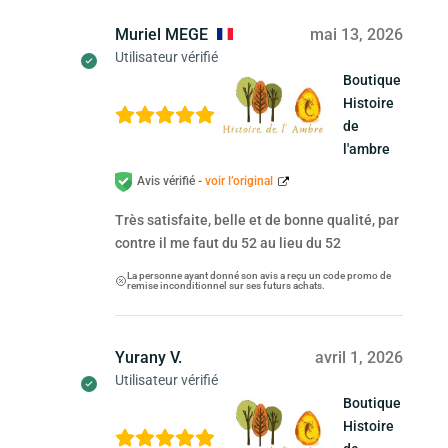
Muriel MEGE
mai 13, 2026
Utilisateur vérifié
Boutique
Histoire
de
l'ambre
Avis vérifié -
voir l’original
Très satisfaite, belle et de bonne qualité, par
contre il me faut du 52 au lieu du 52
La personne ayant donné son avis a reçu un code promo de
remise inconditionnel sur ses futurs achats.
Yurany V.
avril 1, 2026
Utilisateur vérifié
Boutique
Histoire