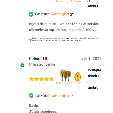
de
l'ambre
Avis vérifié -
voir l’original
Bijoux de qualité, livraison rapide et service
clientèle au top. Je recommande à 100%
La personne ayant donné son avis a reçu un code promo de
remise inconditionnel sur ses futurs achats.
Céline
avril 1, 2026
Utilisateur vérifié
Boutique
Histoire
de
l'ambre
Avis vérifié -
voir l’original
Ravie.
J’étais sceptique.