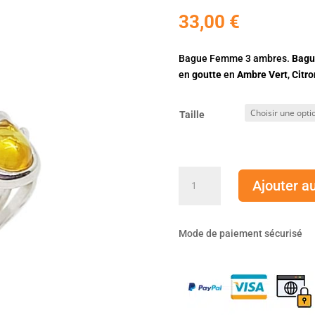
sur 5
33,00
€
basé sur
notation
client
Bague Femme 3 ambres.
Bagu
en
goutte
en
Ambre Vert
,
Citro
Taille
quantité
Ajouter a
de
Bague
Femme
Mode de paiement sécurisé
3
ambres