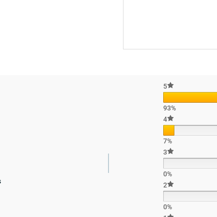
5
93%
4
7%
3
0%
s
2
0%