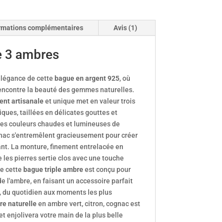
rmations complémentaires
Avis (1)
 3 ambres
'élégance de cette
bague en argent 925
, où
rencontre la beauté des gemmes naturelles.
ent
artisanale
et unique met en valeur trois
ues, taillées en délicates gouttes et
es couleurs chaudes et lumineuses de
gnac s'entrem
êlent gracieusement pour créer
ant.
La monture, finement entrelacée en
e les pierres sertie clos avec une touche
de cette
bague triple ambre
est conçu pour
de l'ambre, en faisant un accessoire parfait
, du quotidien aux moments les plus
re naturelle
en ambre vert, citron, cognac est
 et enjolivera votre main de la plus belle