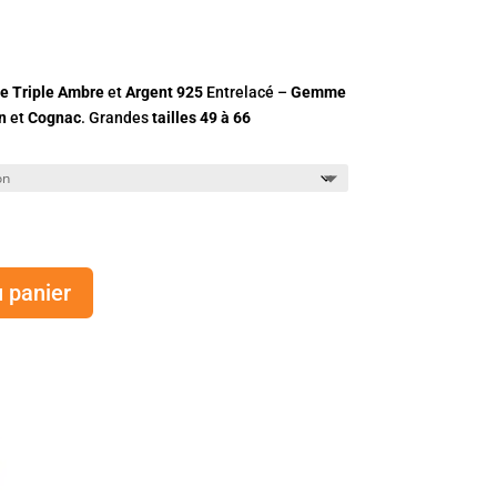
e Triple Ambre
et
Argent 925
Entrelacé –
Gemme
n
et
Cognac
. Grandes
tailles 49 à 66
u panier