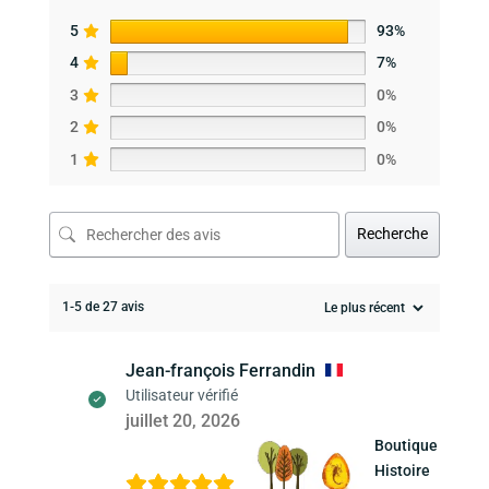
5
93%
4
7%
3
0%
2
0%
1
0%
Recherche
1-5 de 27 avis
Jean-françois Ferrandin
Utilisateur vérifié
juillet 20, 2026
Boutique
Histoire