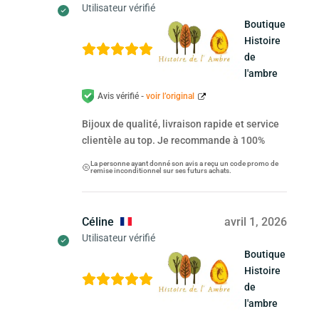
Utilisateur vérifié
Boutique
Histoire
de
l'ambre
Avis vérifié -
voir l’original
Bijoux de qualité, livraison rapide et service
clientèle au top. Je recommande à 100%
La personne ayant donné son avis a reçu un code promo de
remise inconditionnel sur ses futurs achats.
Céline
avril 1, 2026
Utilisateur vérifié
Boutique
Histoire
de
l'ambre