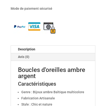
d'oreilles
Mode de paiement sécurisé
ambre
argent
Description
Avis (0)
Boucles d'oreilles ambre
argent
Caractéristiques
Genre : Bijoux ambre Baltique multicolore
Fabrication Artisanale
Style : Chic et nature