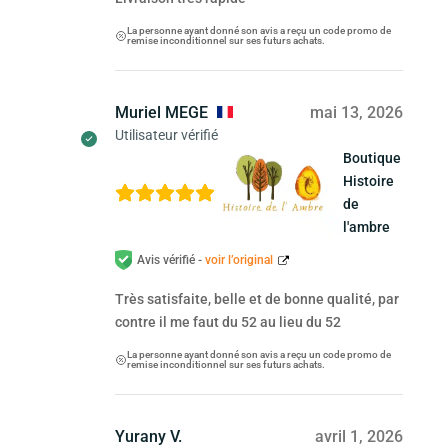
La personne ayant donné son avis a reçu un code promo de
remise inconditionnel sur ses futurs achats.
Muriel MEGE
mai 13, 2026
Utilisateur vérifié
Boutique
Histoire
de
l'ambre
Avis vérifié -
voir l’original
Très satisfaite, belle et de bonne qualité, par
contre il me faut du 52 au lieu du 52
La personne ayant donné son avis a reçu un code promo de
remise inconditionnel sur ses futurs achats.
Yurany V.
avril 1, 2026