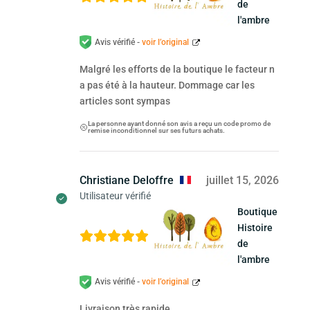
de
l'ambre
Avis vérifié -
voir l’original
Malgré les efforts de la boutique le facteur n
a pas été à la hauteur. Dommage car les
articles sont sympas
La personne ayant donné son avis a reçu un code promo de
remise inconditionnel sur ses futurs achats.
Christiane Deloffre
juillet 15, 2026
Utilisateur vérifié
Boutique
Histoire
de
l'ambre
Avis vérifié -
voir l’original
Livraison très rapide