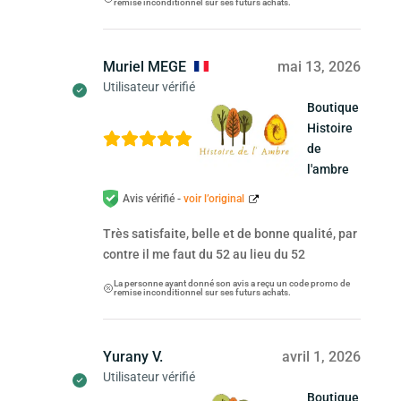
remise inconditionnel sur ses futurs achats.
Muriel MEGE
mai 13, 2026
Utilisateur vérifié
Boutique
Histoire
de
l'ambre
Avis vérifié -
voir l’original
Très satisfaite, belle et de bonne qualité, par
contre il me faut du 52 au lieu du 52
La personne ayant donné son avis a reçu un code promo de
remise inconditionnel sur ses futurs achats.
Yurany V.
avril 1, 2026
Utilisateur vérifié
Boutique