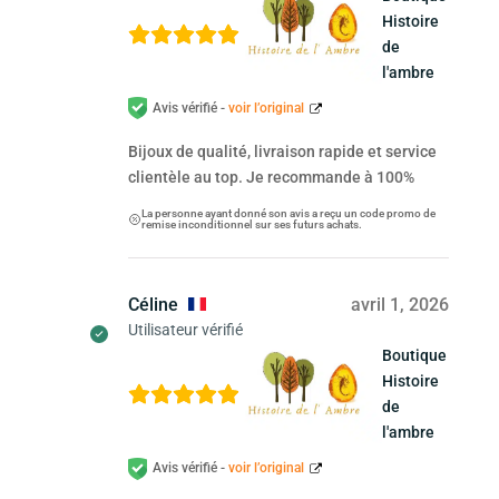
Histoire
de
l'ambre
Avis vérifié -
voir l’original
Bijoux de qualité, livraison rapide et service
clientèle au top. Je recommande à 100%
La personne ayant donné son avis a reçu un code promo de
remise inconditionnel sur ses futurs achats.
Céline
avril 1, 2026
Utilisateur vérifié
Boutique
Histoire
de
l'ambre
Avis vérifié -
voir l’original