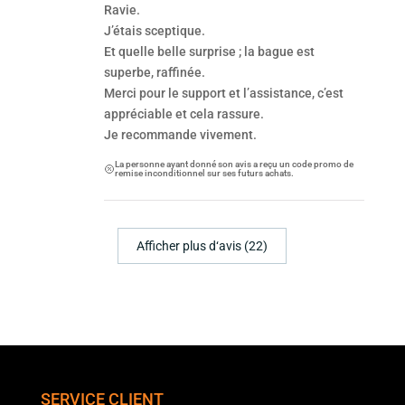
Ravie.
J’étais sceptique.
Et quelle belle surprise ; la bague est
superbe, raffinée.
Merci pour le support et l’assistance, c’est
appréciable et cela rassure.
Je recommande vivement.
La personne ayant donné son avis a reçu un code promo de
remise inconditionnel sur ses futurs achats.
Afficher plus d‘avis (22)
SERVICE CLIENT