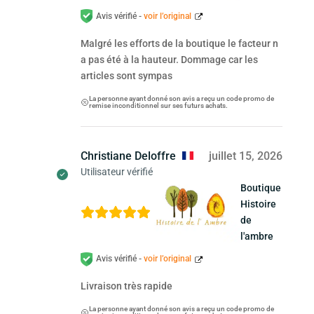
Avis vérifié -
voir l’original
Malgré les efforts de la boutique le facteur n
a pas été à la hauteur. Dommage car les
articles sont sympas
La personne ayant donné son avis a reçu un code promo de
remise inconditionnel sur ses futurs achats.
Christiane Deloffre
juillet 15, 2026
Utilisateur vérifié
Boutique
Histoire
de
l'ambre
Avis vérifié -
voir l’original
Livraison très rapide
La personne ayant donné son avis a reçu un code promo de