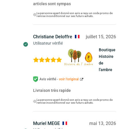
articles sont sympas
La personne ayant donné son avis a reçu un code promo de
remise inconditionnel sur ses futurs achats.
Christiane Deloffre
juillet 15, 2026
Utilisateur vérifié
Boutique
Histoire
de
l'ambre
Avis vérifié -
voir l’original
Livraison très rapide
La personne ayant donné son avis a reçu un code promo de
remise inconditionnel sur ses futurs achats.
Muriel MEGE
mai 13, 2026