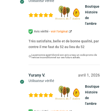
Utilisateur vérifié
Boutique
Histoire
de
l'ambre
Avis vérifié -
voir l’original
Très satisfaite, belle et de bonne qualité, par
contre il me faut du 52 au lieu du 52
La personne ayant donné son avis a reçu un code promo de
remise inconditionnel sur ses futurs achats.
Yurany V.
avril 1, 2026
Utilisateur vérifié
Boutique
Histoire
de
l'ambre