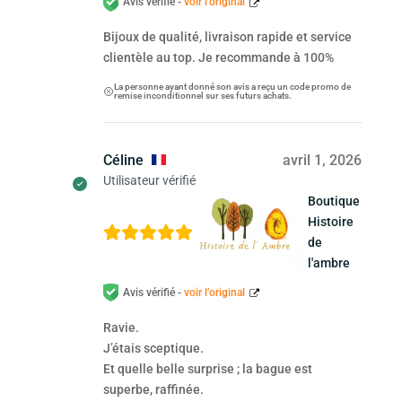
Avis vérifié -
voir l’original
Bijoux de qualité, livraison rapide et service
clientèle au top. Je recommande à 100%
La personne ayant donné son avis a reçu un code promo de
remise inconditionnel sur ses futurs achats.
Céline
avril 1, 2026
Utilisateur vérifié
Boutique
Histoire
de
l'ambre
Avis vérifié -
voir l’original
Ravie.
J’étais sceptique.
Et quelle belle surprise ; la bague est
superbe, raffinée.