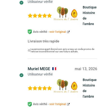
Utilisateur vérifié
Boutique
Histoire
de
l'ambre
Avis vérifié -
voir l’original
Livraison très rapide
La personne ayant donné son avis a reçu un code promo de
remise inconditionnel sur ses futurs achats.
Muriel MEGE
mai 13, 2026
Utilisateur vérifié
Boutique
Histoire
de
l'ambre
Avis vérifié -
voir l’original