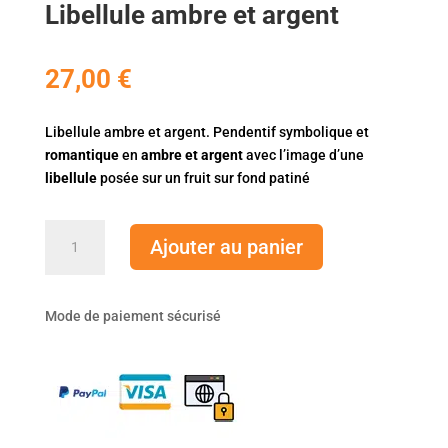
Libellule ambre et argent
27,00
€
Libellule ambre et argent. Pendentif symbolique et
romantique
en
ambre et argent
avec l’image d’une
libellule
posée sur un fruit sur fond patiné
quantité
Ajouter au panier
de
Libellule
ambre
Mode de paiement sécurisé
et
argent