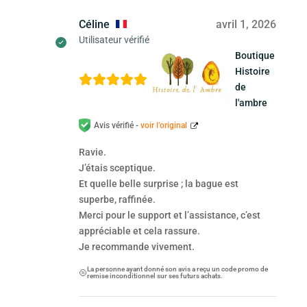
Céline
avril 1, 2026
Utilisateur vérifié
Boutique
Histoire
de
l'ambre
Avis vérifié -
voir l’original
Ravie.
J’étais sceptique.
Et quelle belle surprise ; la bague est
superbe, raffinée.
Merci pour le support et l’assistance, c’est
appréciable et cela rassure.
Je recommande vivement.
La personne ayant donné son avis a reçu un code promo de
remise inconditionnel sur ses futurs achats.