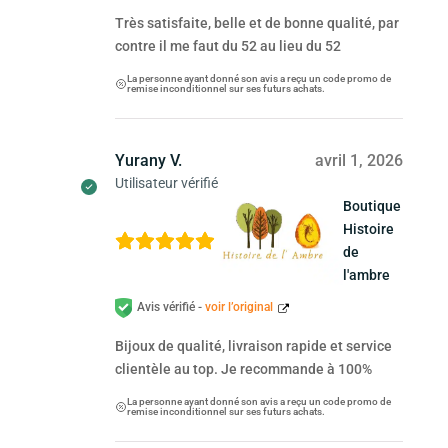
Très satisfaite, belle et de bonne qualité, par
contre il me faut du 52 au lieu du 52
La personne ayant donné son avis a reçu un code promo de
remise inconditionnel sur ses futurs achats.
Yurany V.
avril 1, 2026
Utilisateur vérifié
Boutique
Histoire
de
l'ambre
Avis vérifié -
voir l’original
Bijoux de qualité, livraison rapide et service
clientèle au top. Je recommande à 100%
La personne ayant donné son avis a reçu un code promo de
remise inconditionnel sur ses futurs achats.