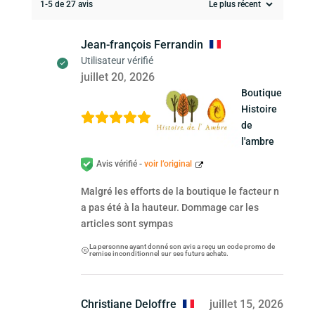
1-5 de 27 avis
Jean-françois Ferrandin
Utilisateur vérifié
juillet 20, 2026
Boutique
Histoire
de
l'ambre
Avis vérifié -
voir l’original
Malgré les efforts de la boutique le facteur n
a pas été à la hauteur. Dommage car les
articles sont sympas
La personne ayant donné son avis a reçu un code promo de
remise inconditionnel sur ses futurs achats.
Christiane Deloffre
juillet 15, 2026