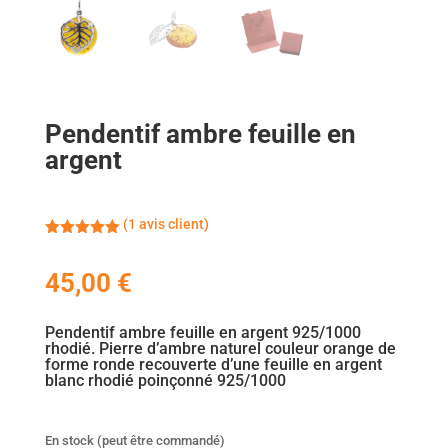
Pendentif ambre feuille en
argent
(
1
avis client)
Noté
5.00
sur 5
basé sur
45,00
€
notation
client
Pendentif ambre feuille en argent 925/1000
rhodié
. Pierre d’ambre naturel couleur orange de
forme ronde recouverte d’une feuille en argent
blanc rhodié poinçonné 925/1000
En stock (peut être commandé)