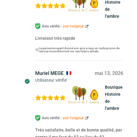
Histoire
de
l'ambre
Avis vérifié -
voir l’original
Livraison très rapide
La personne ayant donné son avis a reçu un code promo de
remise inconditionnel sur ses futurs achats.
Muriel MEGE
mai 13, 2026
Utilisateur vérifié
Boutique
Histoire
de
l'ambre
Avis vérifié -
voir l’original
Très satisfaite, belle et de bonne qualité, par
contre il me faut du 52 au lieu du 52