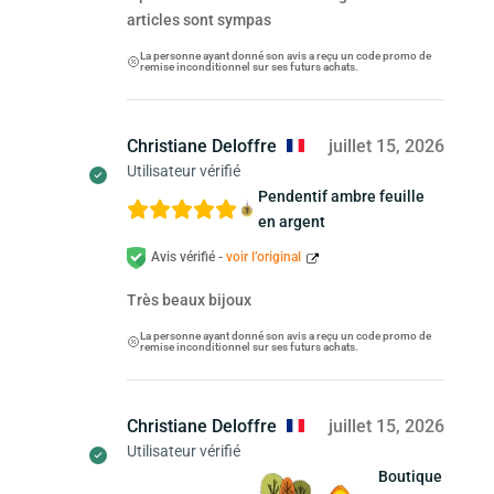
articles sont sympas
La personne ayant donné son avis a reçu un code promo de
remise inconditionnel sur ses futurs achats.
Christiane Deloffre
juillet 15, 2026
Utilisateur vérifié
Pendentif ambre feuille
en argent
Avis vérifié -
voir l’original
Très beaux bijoux
La personne ayant donné son avis a reçu un code promo de
remise inconditionnel sur ses futurs achats.
Christiane Deloffre
juillet 15, 2026
Utilisateur vérifié
Boutique