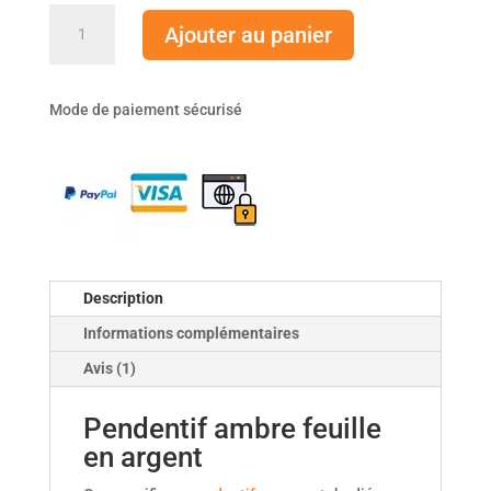
quantité
Ajouter au panier
de
Pendentif
ambre
Mode de paiement sécurisé
feuille
en
argent
Description
Informations complémentaires
Avis (1)
Pendentif ambre feuille
en argent