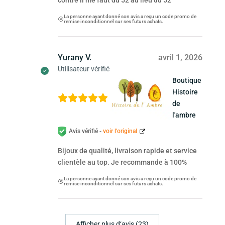
La personne ayant donné son avis a reçu un code promo de
remise inconditionnel sur ses futurs achats.
Yurany V.
avril 1, 2026
Utilisateur vérifié
Boutique
Histoire
de
l'ambre
Avis vérifié -
voir l’original
Bijoux de qualité, livraison rapide et service
clientèle au top. Je recommande à 100%
La personne ayant donné son avis a reçu un code promo de
remise inconditionnel sur ses futurs achats.
Afficher plus d‘avis (23)