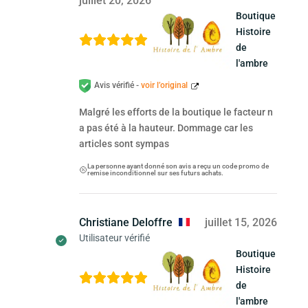
juillet 20, 2026
Boutique
Histoire
de
l'ambre
Avis vérifié -
voir l’original
Malgré les efforts de la boutique le facteur n
a pas été à la hauteur. Dommage car les
articles sont sympas
La personne ayant donné son avis a reçu un code promo de
remise inconditionnel sur ses futurs achats.
Christiane Deloffre
juillet 15, 2026
Utilisateur vérifié
Boutique
Histoire
de
l'ambre