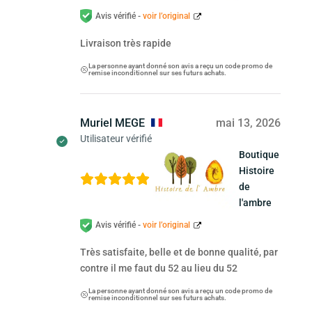
Avis vérifié -
voir l’original
Livraison très rapide
La personne ayant donné son avis a reçu un code promo de
remise inconditionnel sur ses futurs achats.
Muriel MEGE
mai 13, 2026
Utilisateur vérifié
Boutique
Histoire
de
l'ambre
Avis vérifié -
voir l’original
Très satisfaite, belle et de bonne qualité, par
contre il me faut du 52 au lieu du 52
La personne ayant donné son avis a reçu un code promo de
remise inconditionnel sur ses futurs achats.