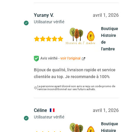
Yurany V.
avril 1, 2026
Utilisateur vérifié
Boutique
Histoire
de
l'ambre
Avis vérifié -
voir l’original
Bijoux de qualité, livraison rapide et service
clientèle au top. Je recommande à 100%
La personne ayant donné son avis a reçu un code promo de
remise inconditionnel sur ses futurs achats.
Céline
avril 1, 2026
Utilisateur vérifié
Boutique
Histoire