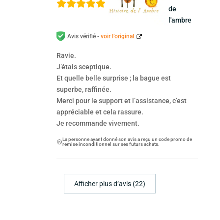
de
l'ambre
Avis vérifié -
voir l’original
Ravie.
J’étais sceptique.
Et quelle belle surprise ; la bague est
superbe, raffinée.
Merci pour le support et l’assistance, c’est
appréciable et cela rassure.
Je recommande vivement.
La personne ayant donné son avis a reçu un code promo de
remise inconditionnel sur ses futurs achats.
Afficher plus d‘avis (22)